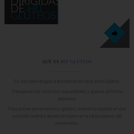
DIRIGIDAS
DE
HIT
25
GLÚTEOS
QUÉ ES
HIT GLÚTEOS
Es una clase dirigida a la tonificación de la zona Glúetos.
Trabajando los músculos isquiotibiales y glúteos de forma
explosiva.
Para activar plenamente los glúteos, mantén tu espalda en una
posición neutral y aprieta el trasero en la parte superior del
movimiento.