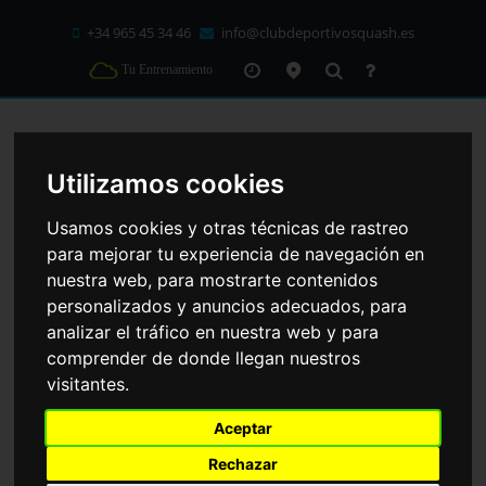
+34 965 45 34 46
info@clubdeportivosquash.es
Tu Entrenamiento
C/ Mallorca 41 cp: 03203
Elche
(Alicante)
Utilizamos cookies
HORARIO CLASES DIRIGIDAS
Usamos cookies y otras técnicas de rastreo
Lunes - Viernes
para mejorar tu experiencia de navegación en
07:00 - 23:00
nuestra web, para mostrarte contenidos
RUTINA DE GLÚTEOS
Sábados y Festivos
personalizados y anuncios adecuados, para
HIT GLÚTEOS
08:00 - 14:30
analizar el tráfico en nuestra web y para
17:30 - 21:00
comprender de donde llegan nuestros
Domingos
visitantes.
09:00 - 14:30
HOME
CLASES DIRIGIDAS
HIT GLÚTEOS
17:30 - 21:00
Aceptar
Rechazar