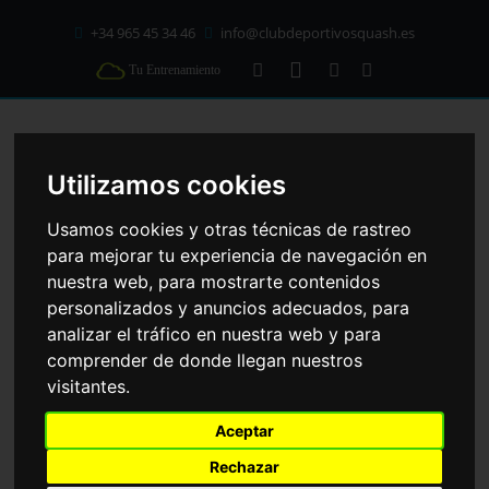
+34 965 45 34 46
info@clubdeportivosquash.es
Tu Entrenamiento
C/ Mallorca 41 cp: 03203
Elche
(Alicante)
Utilizamos cookies
HORARIO CLASES DIRIGIDAS
Usamos cookies y otras técnicas de rastreo
Lunes - Viernes
para mejorar tu experiencia de navegación en
07:00 - 23:00
nuestra web, para mostrarte contenidos
Sábados y Festivos
GLÚTEOS / ABDOMEN / PIERNAS
personalizados y anuncios adecuados, para
08:00 - 14:30
GAP
analizar el tráfico en nuestra web y para
17:30 - 21:00
comprender de donde llegan nuestros
Domingos
visitantes.
09:00 - 14:30
17:30 - 21:00
HOME
CLASES DIRIGIDAS
GAP
Aceptar
Rechazar