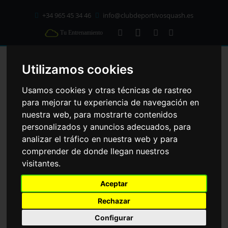
+34 965 45 34 46
info@clubdeportivosquash.es
Tu Entrenamiento
C/ Mallorca 41 cp: 03203
Elche
(Alicante)
Utilizamos cookies
Usamos cookies y otras técnicas de rastreo
HORARIO CLASES DIRIGIDAS
para mejorar tu experiencia de navegación en
nuestra web, para mostrarte contenidos
Lunes - Viernes
personalizados y anuncios adecuados, para
07:00 - 23:00
analizar el tráfico en nuestra web y para
STUDIO BOX CFIT
Sábados y Festivos
comprender de donde llegan nuestros
08:00 - 14:30
visitantes.
17:30 - 21:00
Domingos
HOME
INSTALACIONES
STUDIO BOX CFIT
Aceptar
09:00 - 14:30
17:30 - 21:00
Rechazar
Configurar