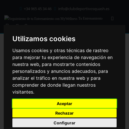
+34 965 45 34 46
info@clubdeportivosquash.es
Tu Entrenamiento
Utilizamos cookies
C/ Mallorca 41 cp: 03203
Elche
(Alicante)
Usamos cookies y otras técnicas de rastreo
para mejorar tu experiencia de navegación en
HORARIO CLASES DIRIGIDAS
nuestra web, para mostrarte contenidos
personalizados y anuncios adecuados, para
Lunes - Viernes
analizar el tráfico en nuestra web y para
07:00 - 23:00
comprender de donde llegan nuestros
Sábados y Festivos
visitantes.
08:00 - 14:30
HOME
SERVICIOS
17:30 - 21:00
Aceptar
Domingos
Rechazar
09:00 - 14:30
17:30 - 21:00
Configurar